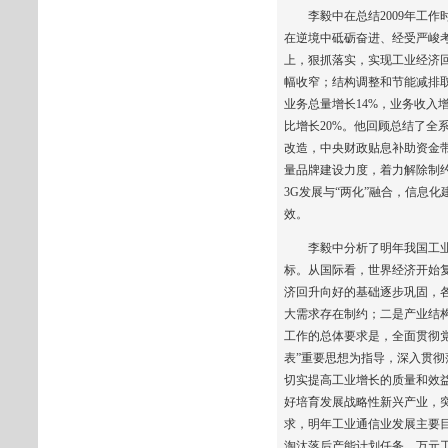
李毅中在总结2009年工作
在逆境中砥砺奋进、经受严峻
上，狠抓落实，实现工业经济
幅收窄；结构调整和节能减排取
业务总量增长14%，业务收入增
比增长20%。他回顾总结了全
改造，中央财政贴息补助资金
量品牌建设力度，着力解除制
3G发展与“两化”融合，信息
效。
李毅中分析了明年我国工业和
标。从国际看，世界经济开始
济回升向好的基础逐步巩固，
大需求存在制约；二是产业结
工作的总体要求是，全面贯彻
表”重要思想为指导，深入贯
切实提高工业增长的质量和效
好培育发展战略性新兴产业，
求，明年工业通信业发展主要目
淘汰落后产能计划任务。万元工